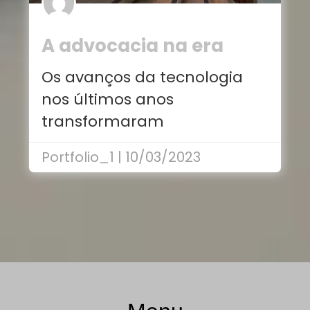
A advocacia na era
digital: o papel do
Os avanços da tecnologia
advogado em tempos
nos últimos anos
de mudanças
transformaram
completamente a maneira
Portfolio_1 | 10/03/2023
como…