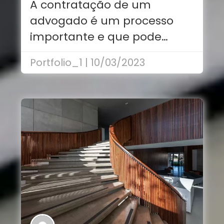
A contratação de um
precisa saber
advogado é um processo
importante e que pode…
Portfolio_1 | 10/03/2023